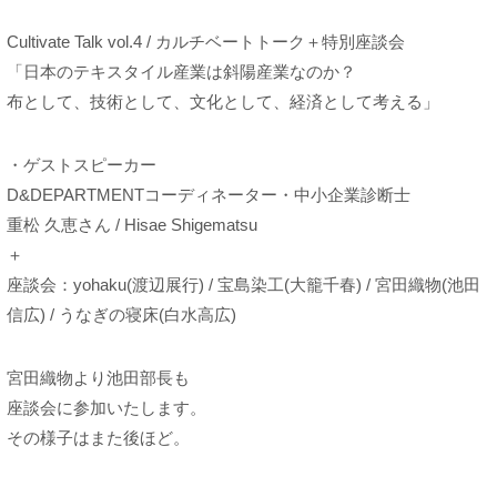
Cultivate Talk vol.4 / カルチベートトーク＋特別座談会
「日本のテキスタイル産業は斜陽産業なのか？
布として、技術として、文化として、経済として考える」
・ゲストスピーカー
D&DEPARTMENTコーディネーター・中小企業診断士
重松 久恵さん / Hisae Shigematsu
＋
座談会：yohaku(渡辺展行) / 宝島染工(大籠千春) / 宮田織物(池田
信広) / うなぎの寝床(白水高広)
宮田織物より池田部長も
座談会に参加いたします。
その様子はまた後ほど。