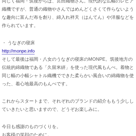
同じく福岡・筑後からは、宮田織物さん。現代的な広幅のレピア
織機ですが、普通の織物やさんではめんどくさくて作らないよう
な趣向に富んだ布を創り、綿入れ袢天（はんてん）や洋服などを
作られています。
・ うなぎの寝床
http://monpe.info
そして最後は福岡・八女のうなぎの寝床のMONPE。筑後地方の
伝統的綿織物である「久留米絣」を使った現代風もんぺ。着物と
同じ幅の小幅シャトル織機でできた柔らかい風合いの綿織物を使
った、着心地最高のもんぺです。
これからスタートまで、それぞれのブランドの紹介ももう少しし
ていきたいと思いますので、どうぞお楽しみに。
今日も感謝のものづくりを。
お客様の笑顔のために。