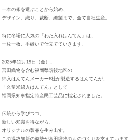
一本の糸を選ぶことから始め、
デザイン、織り、裁断、縫製まで、全て自社生産。
特に冬場に人気の「わた入れはんてん」は、
一枚一枚、手縫いで仕立てていきます。
2025年12月19日（金）、
宮田織物を含む福岡県筑後地区の
綿入はんてんメーカー6社が製造するはんてんが、
「久留米綿入はんてん」として
福岡県知事指定特産民工芸品に指定されました。
伝統から学びつつ、
新しい知識を得ながら、
オリジナルの製品を生み出す。
この温故知新の姿勢が宮田織物のものづくりを支えています。