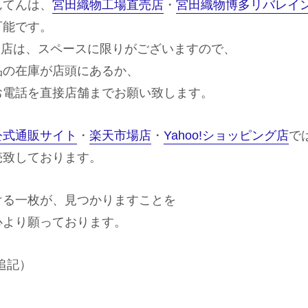
んてんは、
宮田織物工場直売店
・
宮田織物博多リバレイ
可能です。
ン店は、スペースに限りがございますので、
品の在庫が店頭にあるか、
お電話を直接店舗までお願い致します。
公式通販サイト
・
楽天市場店
・
Yahoo!ショッピング店
で
売致しております。
ける一枚が、見つかりますことを
心より願っております。
日追記）