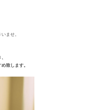
さいませ。
。
き、
すめ致します。