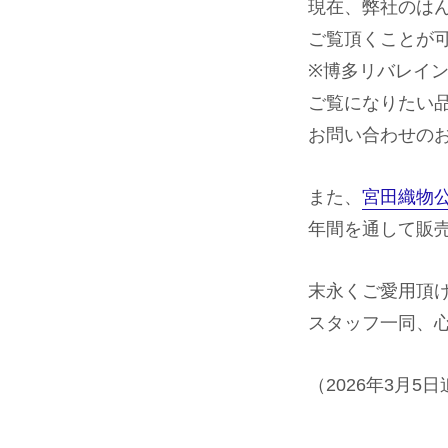
現在、弊社のは
ご覧頂くことが
※博多リバレイ
ご覧になりたい
お問い合わせの
また、
宮田織物
年間を通して販
末永くご愛用頂
スタッフ一同、
（2026年3月5