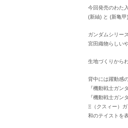
今回発売のわた
(新紬) と (新
ガンダムシリー
宮田織物らしい
生地づくりから
背中には躍動感
『機動戦士ガンダ
『機動戦士ガンダ
Ξ（クスィー）ガ
和のテイストを