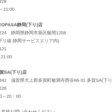
328
～21:00
NEOPASA静岡(下り)店
1224 静岡県静岡市葵区飯間1258
下り線 静岡サービスエリア内)
121
21:00
多賀SA(下り)店
0342 滋賀県犬上郡多賀町敏満寺西谷66-31 多賀SA(下
228
0～20：00
へ直接お問い合わせください。