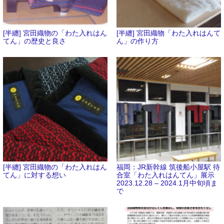
[半纏] 宮田織物の「わた入れはん
[半纏] 宮田織物「わた入れはんて
てん」の歴史と良さ
ん」の作り方
[半纏] 宮田織物の「わた入れはん
福岡：JR新幹線 筑後船小屋駅 待
てん」に対する想い
合室「わた入れはんてん」展示
2023.12.28 – 2024.1月中旬頃ま
で