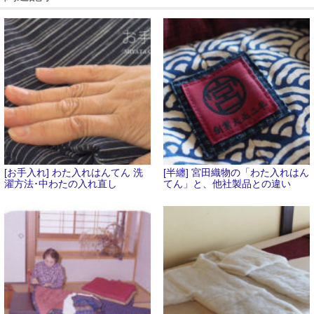
[お手入れ] わた入れはんてん 洗
[半纏] 宮田織物の「わた入れはん
濯方法･中わたの入れ直し
てん」と、他社製品との違い