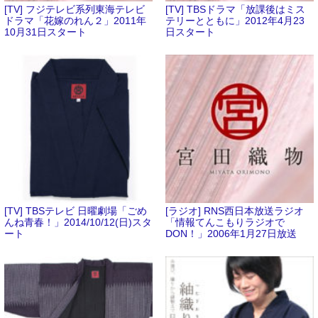
[TV] フジテレビ系列東海テレビ
[TV] TBSドラマ「放課後はミス
ドラマ「花嫁のれん２」2011年
テリーとともに」2012年4月23
10月31日スタート
日スタート
[TV] TBSテレビ 日曜劇場「ごめ
[ラジオ] RNS西日本放送ラジオ
んね青春！」2014/10/12(日)スタ
「情報てんこもりラジオで
ート
DON！」2006年1月27日放送