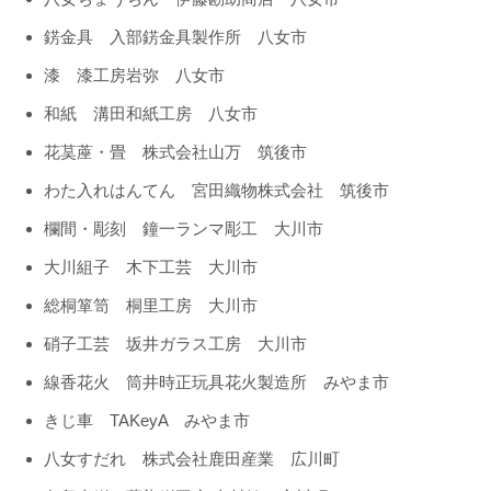
錺金具 入部錺金具製作所 八女市
漆 漆工房岩弥 八女市
和紙 溝田和紙工房 八女市
花茣蓙・畳 株式会社山万 筑後市
わた入れはんてん 宮田織物株式会社 筑後市
欄間・彫刻 鐘一ランマ彫工 大川市
大川組子 木下工芸 大川市
総桐箪笥 桐里工房 大川市
硝子工芸 坂井ガラス工房 大川市
線香花火 筒井時正玩具花火製造所 みやま市
きじ車 TAKeyA みやま市
八女すだれ 株式会社鹿田産業 広川町