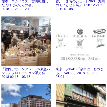
熊本：コムハウス「宮田織物わ
香川：まちのシューレ963「九州
た入れはんてんの会」
のモノとヒト展」2018.12.21.〜
2018.11.23 ～12.16
2019.01.08
「福岡デザインアワード×東急ハ
東京：yohaku「余白に、あつま
ンズ」プロモーション販売会
る。- vol.5 -」2018.02.28～
2018.02.15～03.16.
03.04.