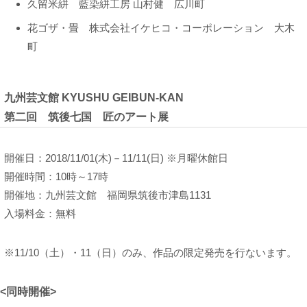
久留米絣 藍染絣工房 山村健 広川町
花ゴザ・畳 株式会社イケヒコ・コーポレーション 大木
町
九州芸文館 KYUSHU GEIBUN-KAN
第二回 筑後七国 匠のアート展
開催日：2018/11/01(木)－11/11(日) ※月曜休館日
開催時間：10時～17時
開催地：九州芸文館 福岡県筑後市津島1131
入場料金：無料
※11/10（土）・11（日）のみ、作品の限定発売を行ないます。
<同時開催>