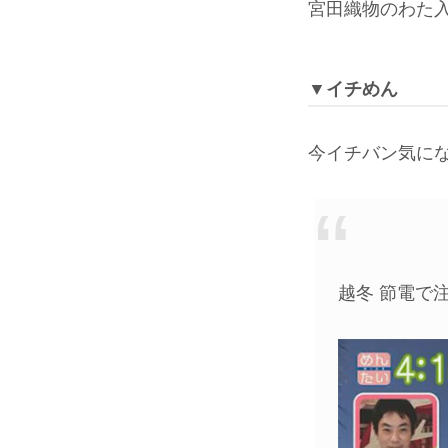
宮田織物のわた
▼イチめん
今イチバン気に
越冬 節電で