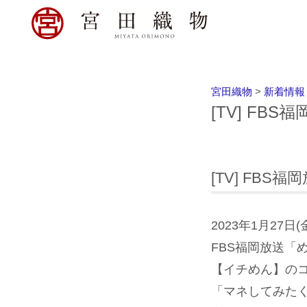
宮田織物
>
新着情報
[TV] FB
[TV] FBS
2023年1月27日
FBS福岡放送「
【イチめん】の
「マネしてみた