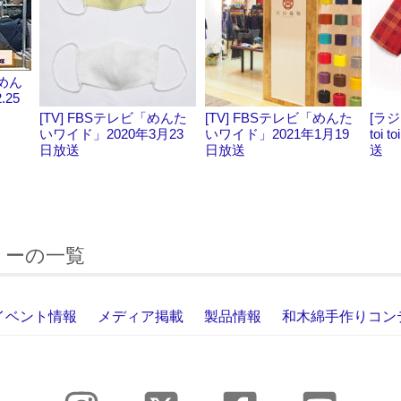
「めん
.25
[TV] FBSテレビ「めんた
[TV] FBSテレビ「めんた
[ラジ
いワイド」2020年3月23
いワイド」2021年1月19
toi 
日放送
日放送
送
リーの一覧
イベント情報
メディア掲載
製品情報
和木綿手作りコン