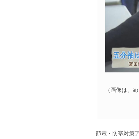
（画像は、め
節電・防寒対策