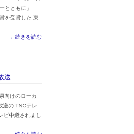
リーとともに」
賞を受賞した 東
→ 続きを読む
日放送
岡県向けのローカ
放送の TNCテレ
レビ中継されまし