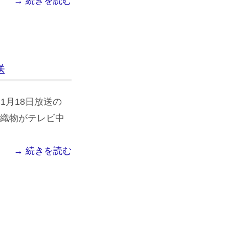
→ 続きを読む
送
年1月18日放送の
田織物がテレビ中
→ 続きを読む