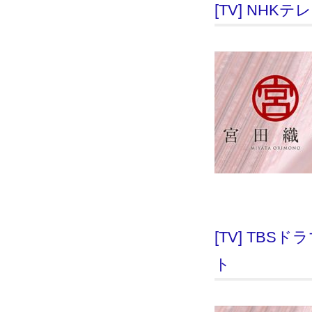
[TV] NH
[TV] TB
ト