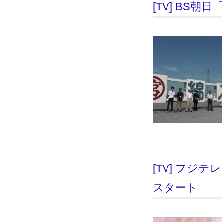
[TV] BS朝
[TV] フジ
スタート