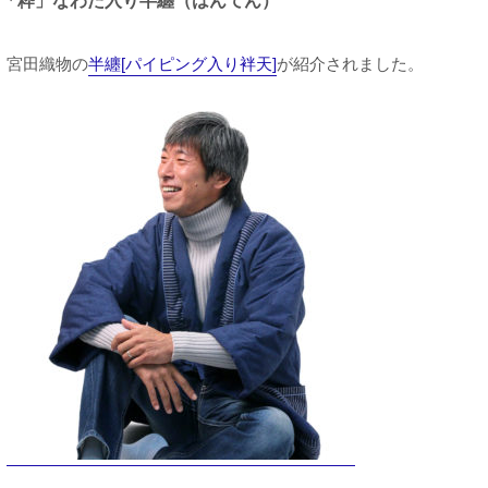
「粋」なわた入り半纏（はんてん）
宮田織物の
半纏[パイピング入り袢天]
が紹介されました。