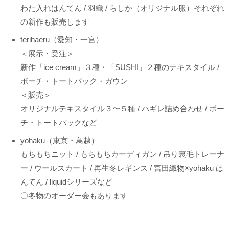
わた入れはんてん / 羽織 / らしか（オリジナル服）それぞれ
の新作も販売します
terihaeru（愛知・一宮）
＜展示・受注＞
新作「ice cream」３種・「SUSHI」２種のテキスタイル /
ポーチ・トートバック・ガウン
＜販売＞
オリジナルテキスタイル３〜５種 / ハギレ詰め合わせ / ポー
チ・トートバックなど
yohaku（東京・鳥越）
もちもちニット / もちもちカーディガン / 吊り裏毛トレーナ
ー / ウールスカート / 再生冬レギンス / 宮田織物×yohaku は
んてん / liquidシリーズなど
〇冬物のオーダー会もあります