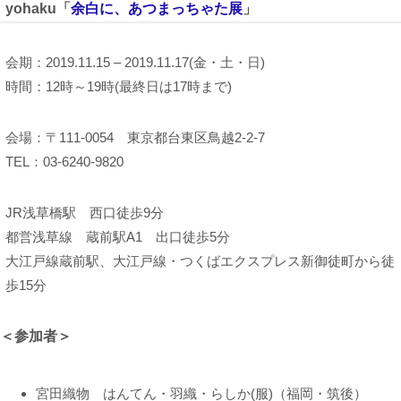
yohaku「
余白に、あつまっちゃた展
」
会期：2019.11.15 – 2019.11.17(金・土・日)
時間：12時～19時(最終日は17時まで)
会場：〒111-0054 東京都台東区鳥越2-2-7
TEL：03-6240-9820
JR浅草橋駅 西口徒歩9分
都営浅草線 蔵前駅A1 出口徒歩5分
大江戸線蔵前駅、大江戸線・つくばエクスプレス新御徒町から徒
歩15分
＜参加者＞
宮田織物 はんてん・羽織・らしか(服)（福岡・筑後）