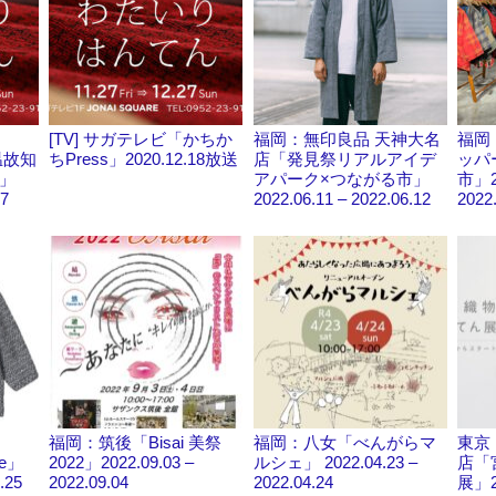
[TV] サガテレビ「かちか
福岡：無印良品 天神大名
福岡
「温故知
ちPress」2020.12.18放送
店「発見祭リアルアイデ
ッパ
」
アパーク×つながる市」
市」20
27
2022.06.11 – 2022.06.12
2022
福岡：筑後「Bisai 美祭
福岡：八女「べんがらマ
東京
ne」
2022」2022.09.03 –
ルシェ」 2022.04.23 –
店「
.25
2022.09.04
2022.04.24
展」20