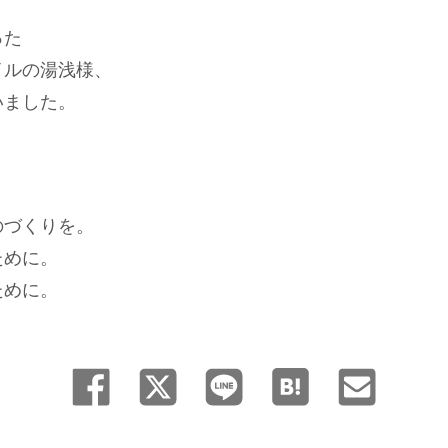
った
イルの湯浅様、
いました。
のづくりを。
ために。
ために。