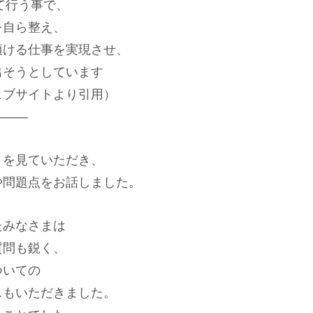
て行う事で、
を自ら整え、
頂ける仕事を実現させ、
出そうとしています
ェブサイトより引用）
———
りを見ていただき、
や問題点をお話しました。
たみなさまは
質問も鋭く、
ついての
スもいただきました。