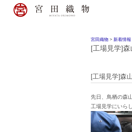
宮田織物
>
新着情報
[工場見学]
[工場見学]森
先日、鳥栖の森
工場見学にいら