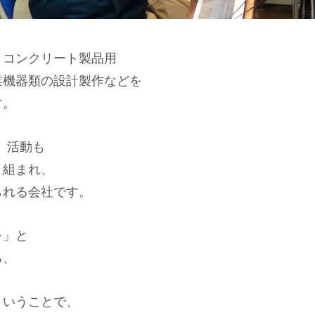
、コンクリート製品用
業機器類の設計製作などを
す。
）活動も
り組まれ、
られる会社です。
を」と
ろ、
ということで、