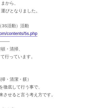
さまから、
く運びとなりました。
（3S活動）活動
com/contents/5s.php
———
整頓・清掃、
底して行っています。
清掃・清潔・躾）
つを徹底して行う事で、
て来させると言う考え方です。