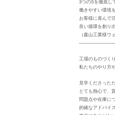
3つのSを徹底し
働きやすい環境
お客様に喜んで
良い循環を創り
（森山工業様ウ
———————
工場のものづく
私たちのやり方
見学くださった
とても熱心で、
問題点や在庫に
的確なアドバイ