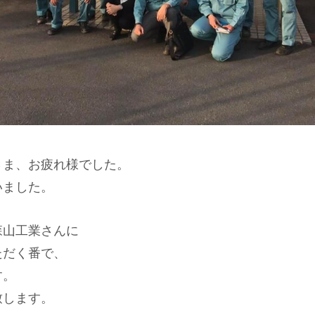
さま、お疲れ様でした。
いました。
森山工業さんに
ただく番で、
す。
致します。