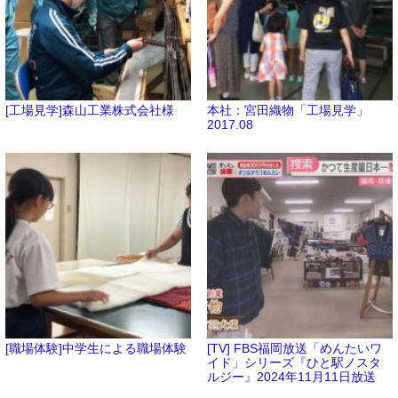
[工場見学]森山工業株式会社様
本社：宮田織物「工場見学」
2017.08
[職場体験]中学生による職場体験
[TV] FBS福岡放送「めんたいワ
イド」シリーズ『ひと駅ノスタ
ルジー』2024年11月11日放送