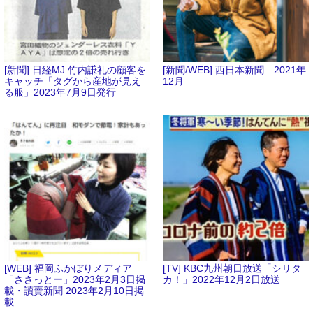
[新聞] 日経MJ 竹内謙礼の顧客を
[新聞/WEB] 西日本新聞 2021年
キャッチ「タグから産地が見え
12月
る服」2023年7月9日発行
[WEB] 福岡ふかぼりメディア
[TV] KBC九州朝日放送「シリタ
「ささっとー」2023年2月3日掲
カ！」2022年12月2日放送
載・讀賣新聞 2023年2月10日掲
載