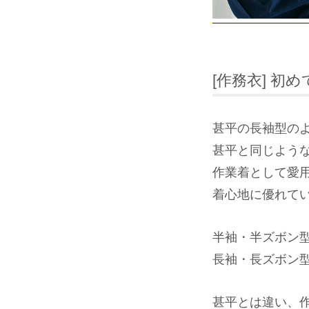
[作務衣] 初
甚平の長袖型の
甚平と同じよう
作業着として愛
着心地に優れて
半袖・半ズボン
長袖・長ズボン
甚平とは違い、