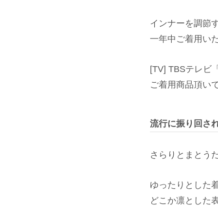
インナーを調節
一年中ご着用い
[TV] TBSテ
ご着用商品頂いておりま
流行に振り回さ
さらりとまとう
ゆったりとした
どこか凛とした