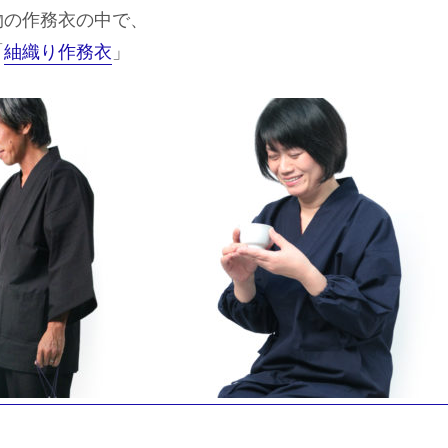
物の作務衣の中で、
「
紬織り作務衣
」