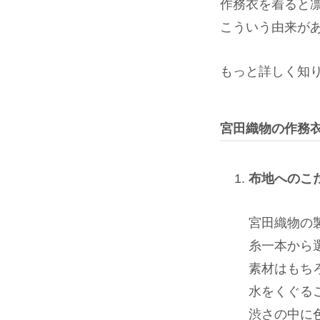
作務衣を着ると
こういう由来が
もっと詳しく知
宮田織物の作務
布地へのこ
宮田織物の
糸一本から
素材はもち
水をくぐる
渋さの中に