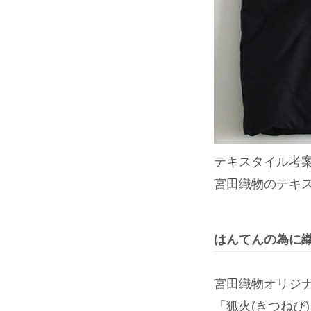
テキスタイル考
宮田織物のテキ
はんてんの為に
宮田織物オリジ
「狐火(きつねび