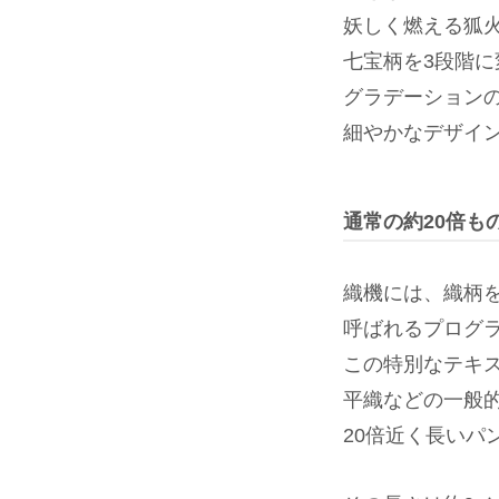
妖しく燃える狐
七宝柄を3段階に
グラデーション
細やかなデザイ
通常の約20倍も
織機には、織柄
呼ばれるプログ
この特別なテキ
平織などの一般
20倍近く長いパ