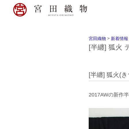
宮田織物
>
新着情報
[半纏] 狐
[半纏] 狐火
2017AWの新