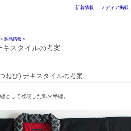
新着情報
メディア掲載
>
製品情報
>
火 テキスタイルの考案
(きつねび) テキスタイルの考案
作半纏として登場した狐火半纏。