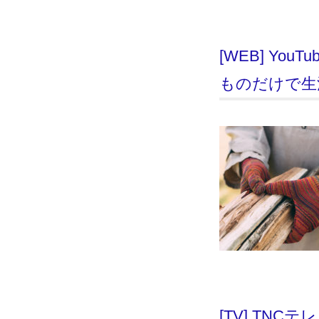
[WEB] Yo
ものだけで生活で
[TV] TN