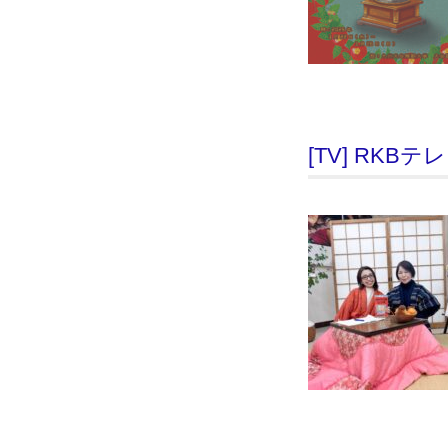
[TV] RKB